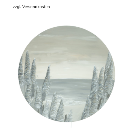
zzgl.
Versandkosten
Dünenlandschaft
–
Acrylgemälde
auf
Holz