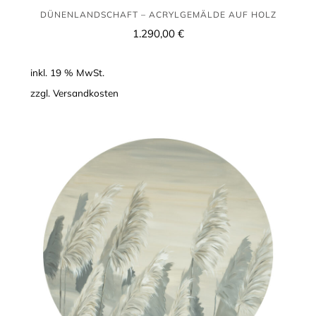
DÜNENLANDSCHAFT – ACRYLGEMÄLDE AUF HOLZ
1.290,00
€
inkl. 19 % MwSt.
zzgl.
Versandkosten
Gräser
–
Acrylgemälde
auf
Holz