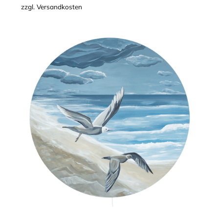
zzgl.
Versandkosten
Strandtag
–
Acrylmalerei
auf
Holz