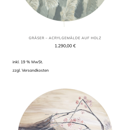
GRÄSER – ACRYLGEMÄLDE AUF HOLZ
1.290,00
€
inkl. 19 % MwSt.
zzgl.
Versandkosten
Kirschblüte
–
Acrylmalerei
auf
Holz